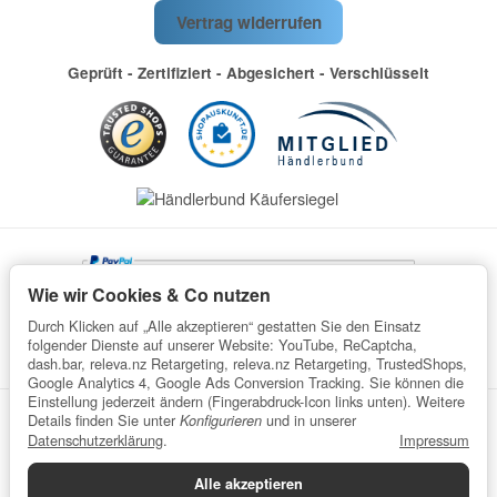
Vertrag widerrufen
Geprüft - Zertifiziert - Abgesichert - Verschlüsselt
Wie wir Cookies & Co nutzen
Durch Klicken auf „Alle akzeptieren“ gestatten Sie den Einsatz
folgender Dienste auf unserer Website: YouTube, ReCaptcha,
dash.bar, releva.nz Retargeting, releva.nz Retargeting, TrustedShops,
Google Analytics 4, Google Ads Conversion Tracking. Sie können die
Einstellung jederzeit ändern (Fingerabdruck-Icon links unten). Weitere
Details finden Sie unter
und in unserer
Konfigurieren
Datenschutz
AGB
Impressum
Widerrufsrecht
Datenschutzerklärung
.
Impressum
Batteriegesetzhinweise
Verpackungshinweise
Alle akzeptieren
Datenschutzerklärung
•
Impressum