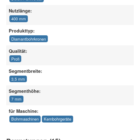
Nutzlänge:
400 mm
Produkttyp:
Diamantbohrkronen
Qualität:
Profi
Segmentbreite:
3,5 mm
Segmenthöhe:
7 mm
für Maschine:
Bohrmaschinen
Kernbohrgeräte