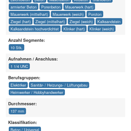
armierter Beton
Porenbeton
Mauerwerk (hart)
Mauerwerk (mittelhart)
Mauerwerk (weich)
Poroton
Ziegel (hart)
Ziegel (mittelhart)
Ziegel (weich)
Kalksandstein
Kalksandstein hochverdichtet
Klinker (hart)
Klinker (weich)
Anzahl Segmente:
10 Stk.
Aufnahmen / Anschluss:
1 1/4 UNC
Berufsgruppen:
Elektriker
Sanitär- / Heizungs- / Lüftungsbau
Heimwerker / Hobbyhandwerker
Durchmesser:
137 mm
Klassifikation:
Beton / Universal