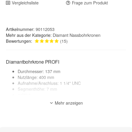
Vergleichsliste
Frage zum Produkt
Artikelnummer:
90112053
Mehr aus der Kategorie:
Diamant Nassbohrkronen
Bewertungen:
(15)
Diamantbohrkrone PROFI
Durchmesser: 137 mm
Nutzlänge: 400 mm
Aufnahme/Anschluss: 1 1/4" UNC
Segmenthöhe: 7 mm
gelötet
Made in Germany
Mehr anzeigen
geeignete Maschinen: Kernbohrgerät, Bohrmaschinen
Anwendung: Nass- + Trockenschnitt*
Anwendungsbereich:
Beton armiert / Stahlbeton, Altbeton, Waschbeton, Beton,