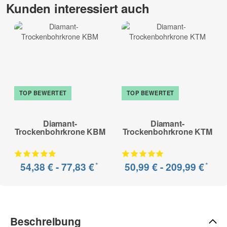
Kunden interessiert auch
Kalksandstein hochverdichtet, Mauerwerk (hart), Ziegel (hart),
Poroton, Kalksandstein, Ziegel (mittelhart), Mauerwerk
(mittelhart), Leichtbeton, Klinker (weich), Ziegel (weich),
Mauerwerk (weich), Porenbeton
Sonderanfertigung* - kein Umtausch möglich
zur Beschreibung
TOP BEWERTET
TOP BEWERTET
Diamant-
Diamant-
Trockenbohrkrone KBM
Trockenbohrkrone KTM
*
*
54,38 € -
77,83 €
50,99 € -
209,99 €
Beschreibung