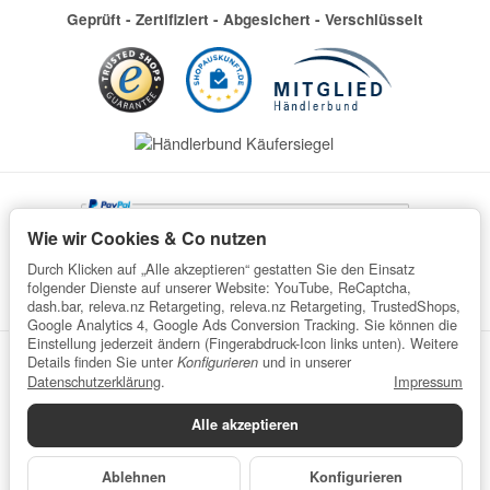
Geprüft - Zertifiziert - Abgesichert - Verschlüsselt
Wie wir Cookies & Co nutzen
Durch Klicken auf „Alle akzeptieren“ gestatten Sie den Einsatz
folgender Dienste auf unserer Website: YouTube, ReCaptcha,
dash.bar, releva.nz Retargeting, releva.nz Retargeting, TrustedShops,
Google Analytics 4, Google Ads Conversion Tracking. Sie können die
Einstellung jederzeit ändern (Fingerabdruck-Icon links unten). Weitere
Details finden Sie unter
und in unserer
Konfigurieren
Datenschutz
AGB
Impressum
Widerrufsrecht
Datenschutzerklärung
.
Impressum
Batteriegesetzhinweise
Verpackungshinweise
Alle akzeptieren
Datenschutzerklärung
•
Impressum
*
Alle Preise inkl. gesetzlicher USt., zzgl.
Versand
© wefaru
Ablehnen
Konfigurieren
Powered by
JTL-Shop
| Cached by
ecomDATA LiteSpeed Cache