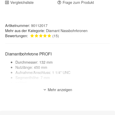
Vergleichsliste
Frage zum Produkt
Artikelnummer:
90112017
Mehr aus der Kategorie:
Diamant Nassbohrkronen
Bewertungen:
(15)
Diamantbohrkrone PROFI
Durchmesser: 132 mm
Nutzlänge: 450 mm
Aufnahme/Anschluss: 1 1/4" UNC
Segmenthöhe: 7 mm
gelötet
Made in Germany
Mehr anzeigen
geeignete Maschinen: Kernbohrgerät, Bohrmaschinen
Anwendung: Nass- + Trockenschnitt*
Anwendungsbereich:
Beton armiert / Stahlbeton, Altbeton, Waschbeton, Beton,