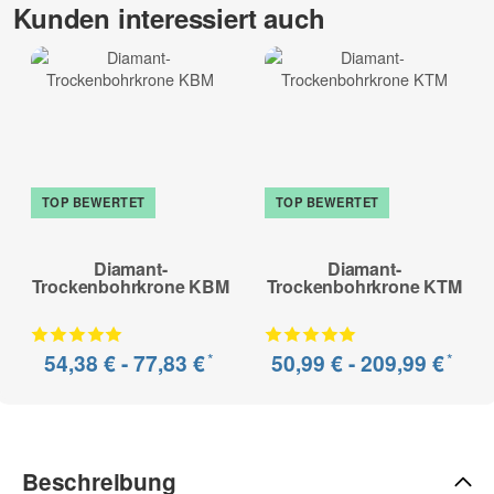
Kunden interessiert auch
Kalksandstein hochverdichtet, Mauerwerk (hart), Ziegel (hart),
Poroton, Kalksandstein, Ziegel (mittelhart), Mauerwerk
(mittelhart), Leichtbeton, Klinker (weich), Ziegel (weich),
Mauerwerk (weich), Porenbeton
zur Beschreibung
TOP BEWERTET
TOP BEWERTET
Diamant-
Diamant-
Trockenbohrkrone KBM
Trockenbohrkrone KTM
*
*
54,38 € -
77,83 €
50,99 € -
209,99 €
Beschreibung