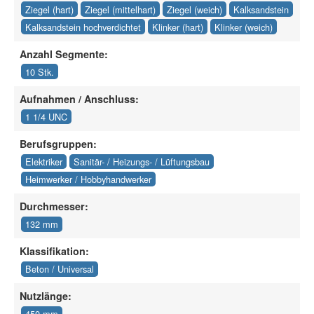
Ziegel (hart)
Ziegel (mittelhart)
Ziegel (weich)
Kalksandstein
Kalksandstein hochverdichtet
Klinker (hart)
Klinker (weich)
Anzahl Segmente:
10 Stk.
Aufnahmen / Anschluss:
1 1/4 UNC
Berufsgruppen:
Elektriker
Sanitär- / Heizungs- / Lüftungsbau
Heimwerker / Hobbyhandwerker
Durchmesser:
132 mm
Klassifikation:
Beton / Universal
Nutzlänge:
450 mm