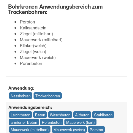
Bohrkronen Anwendungsbereich zum
Trockenbohren:
Poroton
Kalksandstein
Ziegel (mittelhart)
Mauerwerk (mittelhart)
Klinker(weich)
Ziegel (weich)
Mauerwerk (weich)
Porenbeton
Anwendung:
Nassbohren
Trockenbohren
Anwendungsbereich:
Leichtbeton
Beton
Waschbeton
Altbeton
Stahlbeton
armierter Beton
Porenbeton
Mauerwerk (hart)
Mauerwerk (mittelhart)
Mauerwerk (weich)
Poroton