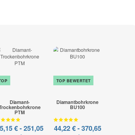
 abrasiv Materialien
tausch möglich
TOP
TOP BEWERTET
- 49%
Diamant-
Diamantbohrkrone
Diamant
Trockenbohrkrone
BU100
P
PTM
5,15 € -
251,05
44,22 € -
370,65
70,99 €