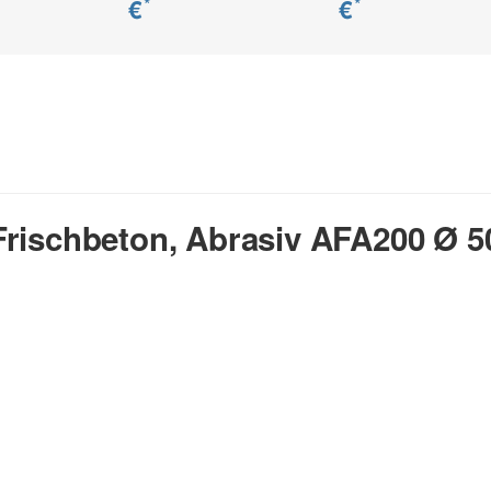
€
€
*
*
rischbeton, Abrasiv AFA200 Ø 50