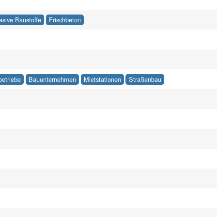
asive Baustoffe
Frischbeton
betriebe
Bauunternehmen
Mietstationen
Straßenbau