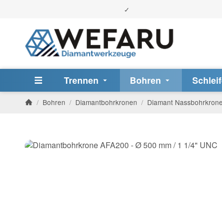
Trennen
Bohren
Schlei
/
Bohren
/
Diamantbohrkronen
/
Diamant Nassbohrkron