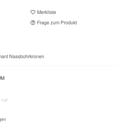
Merkliste
Frage zum Produkt
mant Nassbohrkronen
UM
 1/4"
gen
Kernbohrgerät