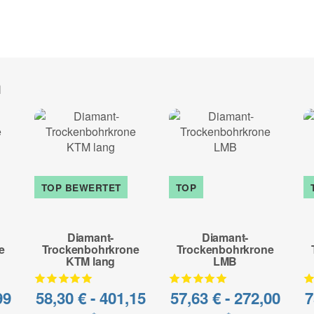
Anwendungsbereich:
Asphalt, Frischbeton, Estrich,
Sonderanfertigung* - kein Um
h
zur Beschreibung
TOP BEWERTET
TOP
Diamant-
Diamant-
e
Trockenbohrkrone
Trockenbohrkrone
KTM lang
LMB
99
58,30 € -
401,15
57,63 € -
272,00
7