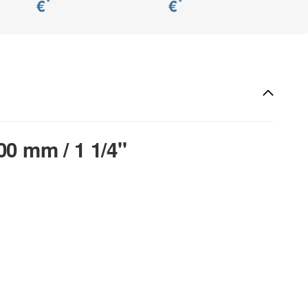
€
€
*
*
0 mm / 1 1/4"