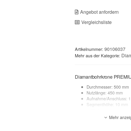
Angebot anfordern
Vergleichsliste
90106037
Artikelnummer:
Dia
Mehr aus der Kategorie:
Diamantbohrkrone PREMI
Durchmesser: 500 mm
Nutzlänge: 450 mm
Aufnahme/Anschluss: 1
Segmenthöhe: 10 mm
gelötet
Made in Germany
Mehr anzei
geeignete Maschinen: 
Anwendung: Nass