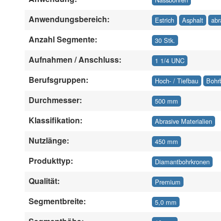
Anwendungsbereich:
Estrich
Asphalt
abr
Anzahl Segmente:
30 Stk.
Aufnahmen / Anschluss:
1 1/4 UNC
Berufsgruppen:
Hoch- / Tiefbau
Bohr
Durchmesser:
500 mm
Klassifikation:
Abrasive Materialien
Nutzlänge:
450 mm
Produkttyp:
Diamantbohrkronen
Qualität:
Premium
Segmentbreite:
5,0 mm