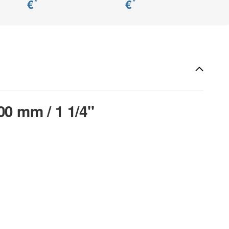
€
€
*
*
0 mm / 1 1/4"