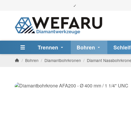
Trennen
Bohren
Schlei
/
Bohren
/
Diamantbohrkronen
/
Diamant Nassbohrkron