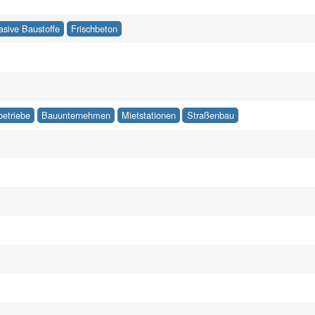
asive Baustoffe
Frischbeton
betriebe
Bauunternehmen
Mietstationen
Straßenbau