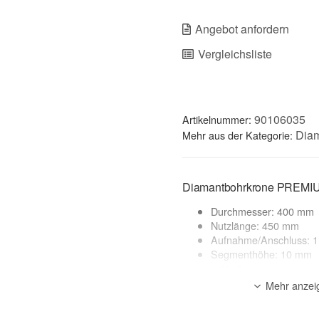
Angebot anfordern
Vergleichsliste
90106035
Artikelnummer:
Dia
Mehr aus der Kategorie:
Diamantbohrkrone PREMI
Durchmesser: 400 mm
Nutzlänge: 450 mm
Aufnahme/Anschluss: 1
Segmenthöhe: 10 mm
gelötet
Made in Germany
Mehr anzei
geeignete Maschinen: 
Anwendung: Nass