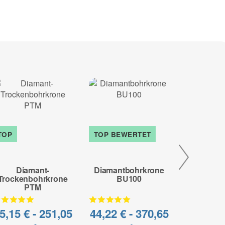
 abrasiv Materialien
tausch möglich
TOP
TOP BEWERTET
- 49%
Diamant-
Diamantbohrkrone
Diamant
Trockenbohrkrone
BU100
P
PTM
5,15 € -
251,05
44,22 € -
370,65
70,99 €