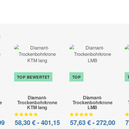
Anwendungsbereich:
Asphalt, Frischbeton, Estrich,
Sonderanfertigung* - kein Um
h
zur Beschreibung
TOP BEWERTET
TOP
Diamant-
Diamant-
e
Trockenbohrkrone
Trockenbohrkrone
KTM lang
LMB
99
58,30 € -
401,15
57,63 € -
272,00
7