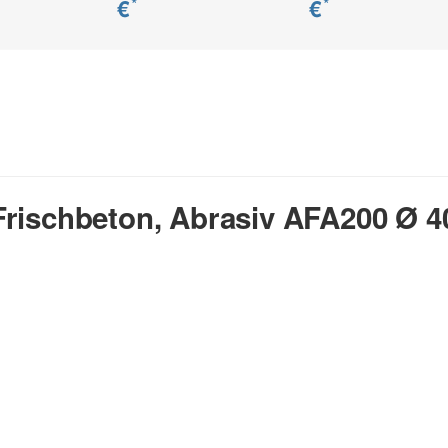
€
€
*
*
rischbeton, Abrasiv AFA200 Ø 40