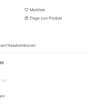
Merkliste
Frage zum Produkt
mant Nassbohrkronen
UM
 1/4"
gen
Kernbohrgerät