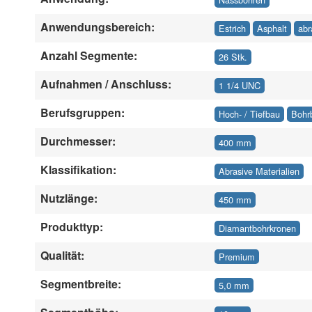
Anwendungsbereich:
Estrich
Asphalt
abr
Anzahl Segmente:
26 Stk.
Aufnahmen / Anschluss:
1 1/4 UNC
Berufsgruppen:
Hoch- / Tiefbau
Bohr
Durchmesser:
400 mm
Klassifikation:
Abrasive Materialien
Nutzlänge:
450 mm
Produkttyp:
Diamantbohrkronen
Qualität:
Premium
Segmentbreite:
5,0 mm