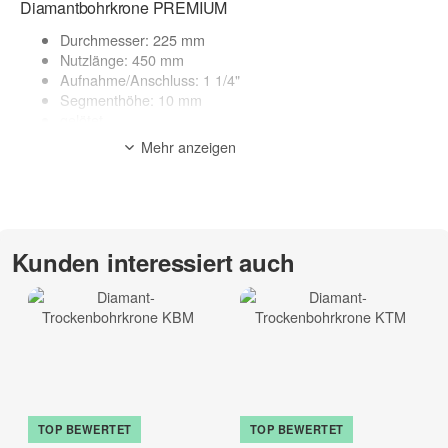
Diamantbohrkrone PREMIUM
Durchmesser: 225 mm
Nutzlänge: 450 mm
Aufnahme/Anschluss: 1 1/4"
Segmenthöhe: 10 mm
gelötet
Made in Germany
Mehr anzeigen
geeignete Maschinen: Kernbohrgerät
Anwendung: Nass
Anwendungsbereich:
Asphalt, Frischbeton, Estrich, abrasiv Materialien
Kunden interessiert auch
Sonderanfertigung* - kein Umtausch möglich
zur Beschreibung
TOP BEWERTET
TOP BEWERTET