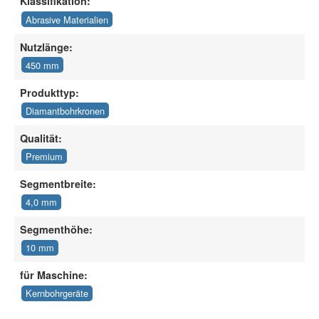
Klassifikation:
Abrasive Materialien
Nutzlänge:
450 mm
Produkttyp:
Diamantbohrkronen
Qualität:
Premium
Segmentbreite:
4,0 mm
Segmenthöhe:
10 mm
für Maschine:
Kernbohrgeräte