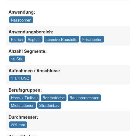
Anwendung:
Nassbohren
Anwendungsbereich:
Estrich
Asphalt
abrasive Baustoffe
Frischbeton
Anzahl Segmente:
15 Stk.
Aufnahmen / Anschluss:
1 1/4 UNC
Berufsgruppen:
Hoch- / Tiefbau
Bohrbetriebe
Bauunternehmen
Mietstationen
Straßenbau
Durchmesser:
225 mm