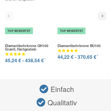
TOP BEWERTET
TOP BEWERTET
Diamantbohrkrone GH100
Diamantbohrkrone BU100
Granit, Hartgestein
*
44,22 € -
370,65 €
*
45,24 € -
438,54 €
Einfach
Qualitativ