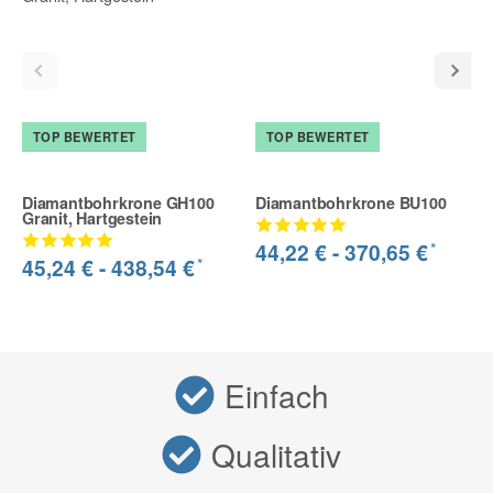
TOP BEWERTET
TOP BEWERTET
Diamantbohrkrone GH100
Diamantbohrkrone BU100
Granit, Hartgestein
*
44,22 € -
370,65 €
*
45,24 € -
438,54 €
Einfach
Qualitativ