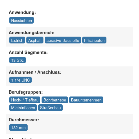
Anwendung:
Nassbohren
Anwendungsbereich:
Estrich
Asphalt
abrasive Baustoffe
Frischbeton
Anzahl Segmente:
13 Stk.
Aufnahmen / Anschluss:
1 1/4 UNC
Berufsgruppen:
Hoch- / Tiefbau
Bohrbetriebe
Bauunternehmen
Mietstationen
Straßenbau
Durchmesser:
182 mm