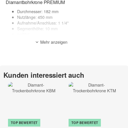
Diamantbohrkrone PREMIUM
Durchmesser: 182 mm
Nutzlänge: 450 mm
Aufnahme/Anschluss: 1 1/4"
Segmenthöhe: 10 mm
gelötet
Made in Germany
Mehr anzeigen
geeignete Maschinen: Kernbohrgerät
Anwendung: Nass
Anwendungsbereich:
Asphalt, Frischbeton, Estrich, abrasiv Materialien
Kunden interessiert auch
Sonderanfertigung* - kein Umtausch möglich
zur Beschreibung
TOP BEWERTET
TOP BEWERTET