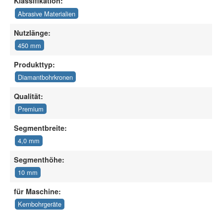
Klassifikation:
Abrasive Materialien
Nutzlänge:
450 mm
Produkttyp:
Diamantbohrkronen
Qualität:
Premium
Segmentbreite:
4,0 mm
Segmenthöhe:
10 mm
für Maschine:
Kernbohrgeräte