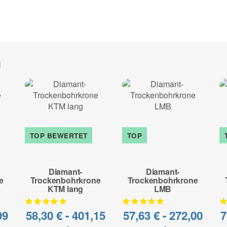
Anwendungsbereich:
Asphalt, Frischbeton, Estrich,
Sonderanfertigung* - kein Um
h
zur Beschreibung
TOP BEWERTET
TOP
Diamant-
Diamant-
e
Trockenbohrkrone
Trockenbohrkrone
KTM lang
LMB
99
58,30 € -
401,15
57,63 € -
272,00
7