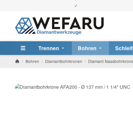
Trennen
Bohren
Schlei
/
Bohren
/
Diamantbohrkronen
/
Diamant Nassbohrkron