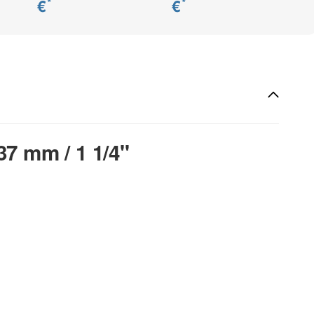
€
€
*
*
7 mm / 1 1/4"