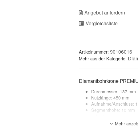
Angebot anfordern
Vergleichsliste
90106016
Artikelnummer:
Dia
Mehr aus der Kategorie:
Diamantbohrkrone PREMI
Durchmesser: 137 mm
Nutzlänge: 450 mm
Aufnahme/Anschluss: 1
Segmenthöhe: 10 mm
gelötet
Made in Germany
Mehr anzei
geeignete Maschinen: 
Anwendung: Nass