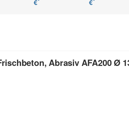
€
€
*
*
rischbeton, Abrasiv AFA200 Ø 13