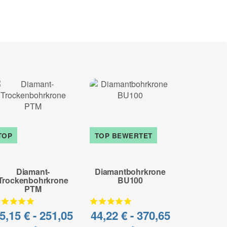
 abrasiv Materialien
tausch möglich
TOP
TOP BEWERTET
- 49%
Diamant-
Diamantbohrkrone
Diamant
Trockenbohrkrone
BU100
P
PTM
5,15 € -
251,05
44,22 € -
370,65
70,99 €