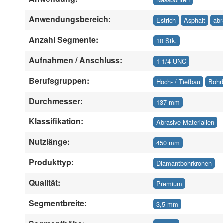
Anwendungsbereich:
Estrich
Asphalt
abr
Anzahl Segmente:
10 Stk.
Aufnahmen / Anschluss:
1 1/4 UNC
Berufsgruppen:
Hoch- / Tiefbau
Bohr
Durchmesser:
137 mm
Klassifikation:
Abrasive Materialien
Nutzlänge:
450 mm
Produkttyp:
Diamantbohrkronen
Qualität:
Premium
Segmentbreite:
3,5 mm