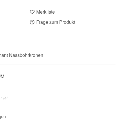
Merkliste
Frage zum Produkt
mant Nassbohrkronen
UM
 1/4"
gen
Kernbohrgerät