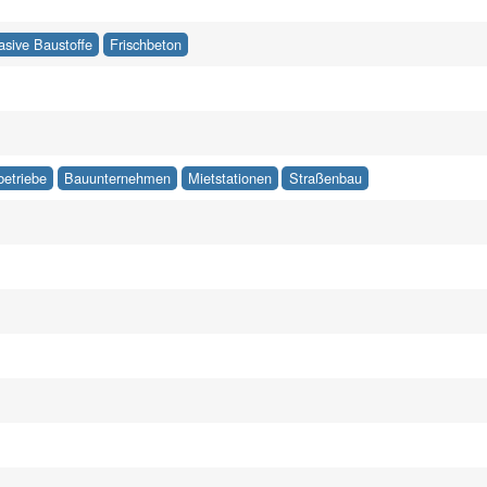
asive Baustoffe
Frischbeton
betriebe
Bauunternehmen
Mietstationen
Straßenbau