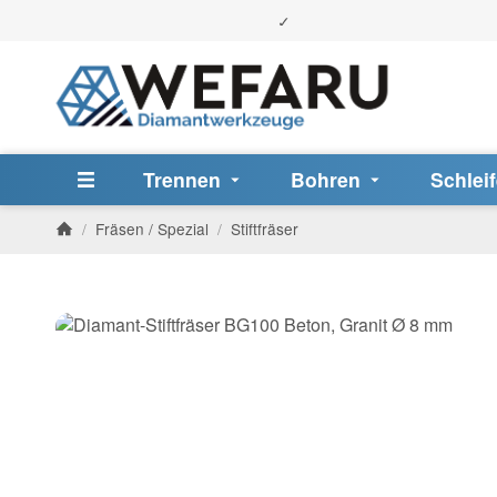
Trennen
Bohren
Schlei
/
Fräsen / Spezial
/
Stiftfräser