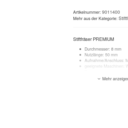
9011400
Artikelnummer:
Stift
Mehr aus der Kategorie:
Stiftfräser PREMIUM
Durchmesser: 8 mm
Nutzlänge: 50 mm
Aufnahme/Anschluss: 
geeignete Maschinen: W
Trocken
Mehr anzeige
Anwendungsbereich:
Beton, Granit, Naturstein
zur Beschreibung