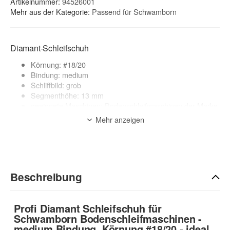
Artikelnummer:
94526001
Mehr aus der Kategorie:
Passend für Schwamborn
Diamant-Schleifschuh
Körnung: #18/20
Bindung: medium
Schliffbild: grob
Segmenthöhe: 13 mm
geeignete Maschinen: Bodenschleifmaschinen der Marke
Schwamborn
Mehr anzeigen
Anwendungsbereich:
Für mittelharte & harte Böden z.B. Beton, Kleber
zur Beschreibung
Beschreibung
Profi Diamant Schleifschuh für
Schwamborn Bodenschleifmaschinen -
medium Bindung, Körnung #18/20 - ideal