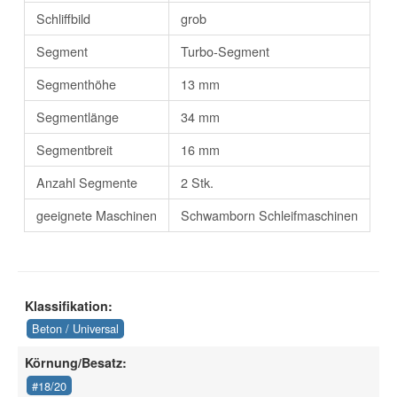
Schliffbild
grob
Segment
Turbo-Segment
Segmenthöhe
13 mm
Segmentlänge
34 mm
Segmentbreit
16 mm
Anzahl Segmente
2 Stk.
geeignete Maschinen
Schwamborn Schleifmaschinen
Klassifikation:
Beton / Universal
Körnung/Besatz:
#18/20