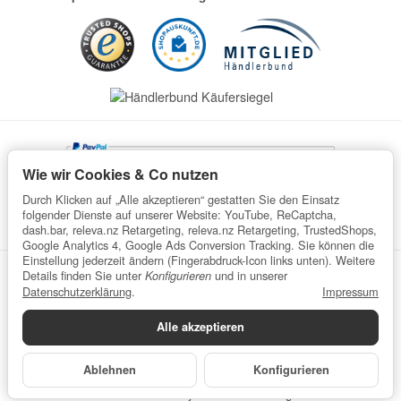
Wie wir Cookies & Co nutzen
Durch Klicken auf „Alle akzeptieren“ gestatten Sie den Einsatz
folgender Dienste auf unserer Website: YouTube, ReCaptcha,
dash.bar, releva.nz Retargeting, releva.nz Retargeting, TrustedShops,
Google Analytics 4, Google Ads Conversion Tracking. Sie können die
Einstellung jederzeit ändern (Fingerabdruck-Icon links unten). Weitere
Details finden Sie unter
und in unserer
Konfigurieren
Datenschutz
AGB
Impressum
Widerrufsrecht
Datenschutzerklärung
.
Impressum
Batteriegesetzhinweise
Verpackungshinweise
Alle akzeptieren
Datenschutzerklärung
•
Impressum
*
Alle Preise inkl. gesetzlicher USt., zzgl.
Versand
© wefaru
Ablehnen
Konfigurieren
Powered by
JTL-Shop
| Cached by
ecomDATA LiteSpeed Cache
Made with
♥
by
eRock Marketing