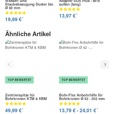
Wasser- und
Adapter SDS Plus - M16
Staubabsaugung Duster bis
außen (lang)
Ø 82 mm
*
13,97 €
*
19,99 €
Ähnliche Artikel
TOP BEWERTET
TOP BEWERTET
Zentrierspitze für
Bohr-Fixx Anbohrhilfe für
Bohrkronen KTM & KBM
Bohrkronen Ø 42 - 202 mm
*
*
49,99 €
13,79 € -
24,01 €