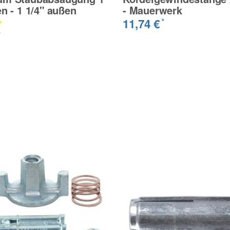
en - 1 1/4" außen
- Mauerwerk
11,74 €
*
*