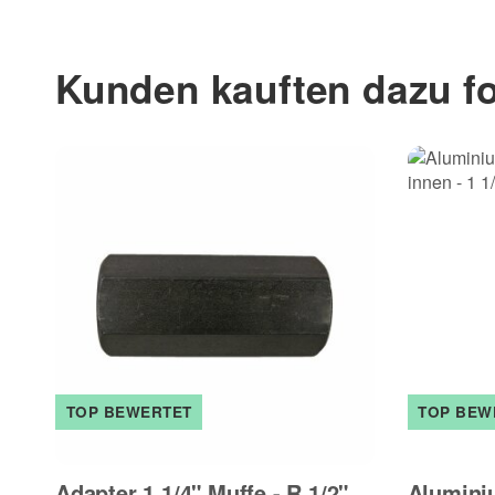
Kunden kauften dazu fo
TOP BEWERTET
TOP BEW
Adapter 1 1/4" Muffe - R 1/2"
Alumini