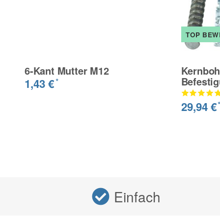
TOP BEW
6-Kant Mutter M12
Kernboh
Befesti
1,43 €
*
29,94 €
Einfach