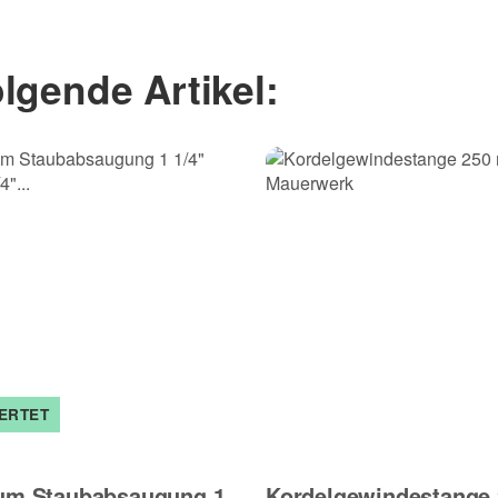
lgende Artikel:
ERTET
um Staubabsaugung 1
Kordelgewindestange