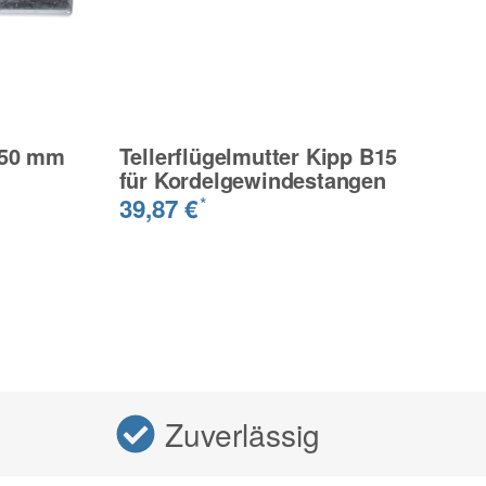
 50 mm
Tellerflügelmutter Kipp B15
S
für Kordelgewindestangen
E
39,87 €
1
*
Zuverlässig