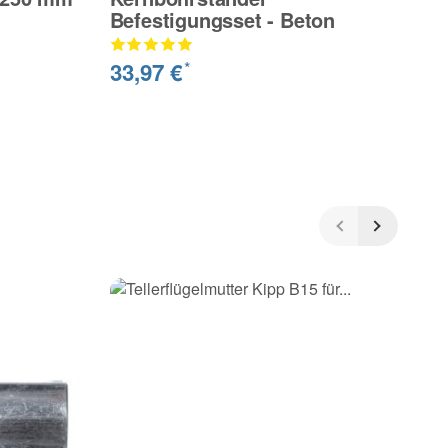
Befestigungsset - Beton
i
33,97 €
2
*