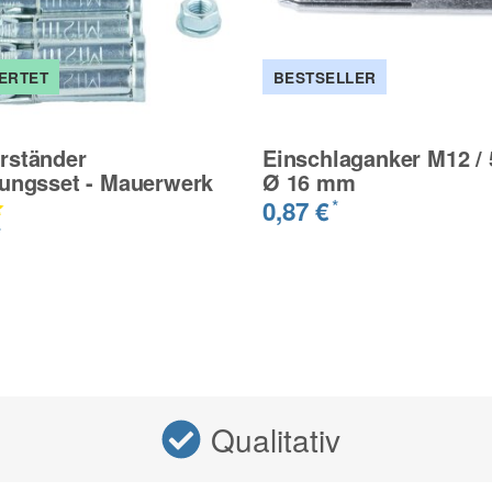
ERTET
BESTSELLER
rständer
Einschlaganker M12 /
gungsset - Mauerwerk
Ø 16 mm
0,87 €
*
*
Qualitativ