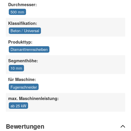
Durchmesser:
500 mm
Klassifikation:
Beton / Universal
Produkttyp:
Diamanttrennscheiben
Segmenthöhe:
10 mm
für Maschine:
Fugenschneider
max. Maschinenleistung:
ab 25 kW
Bewertungen