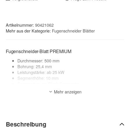
Artikelnummer:
90421062
Mehr aus der Kategorie:
Fugenschneider Blätter
Fugenschneider-Blatt PREMIUM
Durchmesser: 500 mm
Bohrung: 25,4 mm
Leistungstärke: ab 25 kW
Segmenthöhe: 10 mm
Segmentierung: Block-Segmente
geeignete Maschinen: Elektro-, Benzin und
Mehr anzeigen
Dieselfugenschneider
Nassschnitt
Anwendungsbereich:
Beton, Stahlbeton
zur Beschreibung
Beschreibung