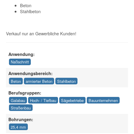
Beton
Stahlbeton
Verkauf nur an Gewerbliche Kunden!
Anwendung:
Naßschnitt
Anwendungsbereich:
Beton
armierter Beton
Stahlbeton
Berufsgruppen:
Galabau
Hoch- / Tiefbau
Sägebetriebe
Bauunternehmen
Straßenbau
Bohrungen:
25,4 mm